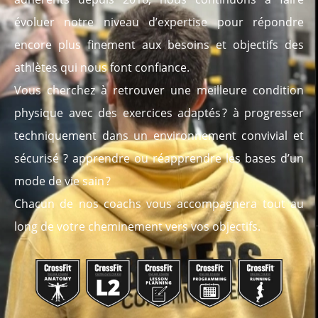
évoluer notre niveau d’expertise pour répondre
encore plus finement aux besoins et objectifs des
athlètes qui nous font confiance.
Vous cherchez à retrouver une meilleure condition
physique avec des exercices adaptés ? à progresser
techniquement dans un environnement convivial et
sécurisé ? apprendre ou réapprendre les bases d’un
mode de vie sain ?
Chacun de nos coachs vous accompagnera tout au
long de votre cheminement vers vos objectifs.